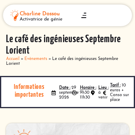
Charline Dossou
Activatrice de génie
Le café des ingénieuses Septembre
Lorient
Accueil
»
Evènements
»
Le café des ingénieuses Septembre
Lorient
Tarif :
10
Informations
Date :
29
Horaire :
Lieu :
euros +
septembre
9h30 à
à
importantes
Conso sur
2026
11h30
venir
place