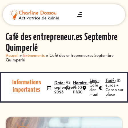
Charline Dossou
Activatrice de génie
Café des entrepreneur.es Septembre
Quimperlé
Accueil
»
Evènements
»
Café des entrepreneur.es Septembre
Quimperlé
Lieu :
Tarif :
10
Informations
Date :
24
Horaire :
Café
euros +
septembre
9h30 à
importantes
d'en
Conso sur
2026
11h30
Haut
place